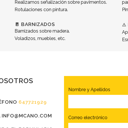
Realizamos señalización sobre pavimentos.
pa
Rotulaciones con pintura.
Pi
🚪 BARNIZADOS
⚠️
Barnizados sobre madera.
Ap
Voladizos, muebles, etc.
Es
OSOTROS
Nombre y Apellidos
ELÉFONO
647721929
A
INFO@MCANO.COM
Correo electrónico