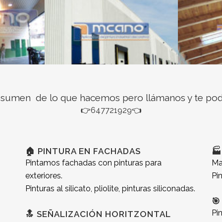
esumen de lo que hacemos pero llámanos y te po
👉
647721929
👈
🏠 PINTURA EN FACHADAS
🏭
Pintamos fachadas con pinturas para
Ma
exteriores.
Pi
Pinturas al silicato, pliolite, pinturas siliconadas.

Pi
🔝 SEÑALIZACIÓN HORITZONTAL