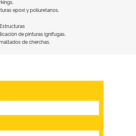
rkings.
nturas epoxi y poliuretanos.
 Estructuras
licación de pinturas ignífugas.
maltados de cherchas.